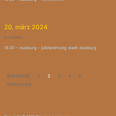
20. märz 2024
TERMINE
18.00 – duisburg – jubilarehrung stadt duisburg
Seitennummerierung
BISHERIGE
1
2
3
4
5
der
NÄCHSTER
Beiträge