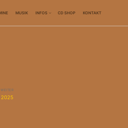
MINE
MUSIK
INFOS
CD SHOP
KONTAKT
WEITER
er
i 2025
: