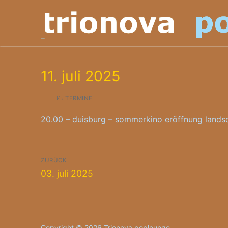
Zum
Inhalt
springen
11. juli 2025
TERMINE
20.00 – duisburg – sommerkino eröffnung lands
Beitragsnavigation
ZURÜCK
Vorheriger
03. juli 2025
Beitrag:
Copyright © 2026 Trionova poplounge